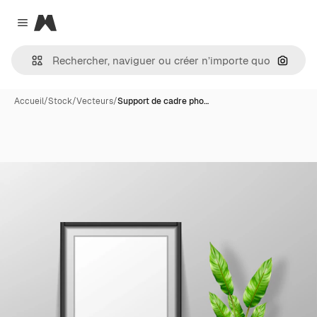
Magnific
Close menu
Recher
Accueil
/
Stock
/
Vecteurs
/
Support de cadre pho…