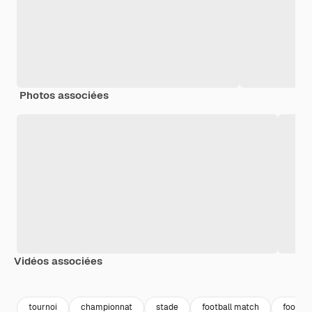
Photos associées
Vidéos associées
Premium
Premium
Premium
Premium
tournoi
championnat
stade
football match
footbal