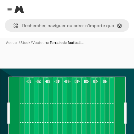
Magnific
Close menu
Recher
Accueil
/
Stock
/
Vecteurs
/
Terrain de football …