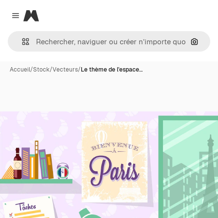
Magnific
Close menu
Recher
Accueil
/
Stock
/
Vecteurs
/
Le thème de l'espace…