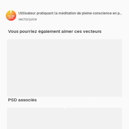
Utilisateur pratiquant la méditation de pleine conscience en posture de lotus. Méditation consciente, calme mental et conscience de soi, concentration et libération du concept de stress. Illustration vectorielle isolée.
vectorjuice
Vous pourriez également aimer ces vecteurs
PSD associés