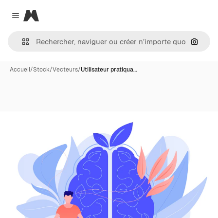
Magnific
Close menu
Recher
Accueil
/
Stock
/
Vecteurs
/
Utilisateur pratiqua…