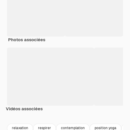
Photos associées
Vidéos associées
Premium
Premium
Généré par l’IA
Premium
Premium
relaxation
respirer
contemplation
position yoga
y