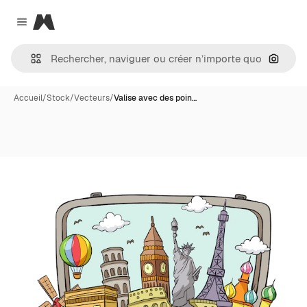
Magnific
Close menu
Recher
Accueil
/
Stock
/
Vecteurs
/
Valise avec des poin…