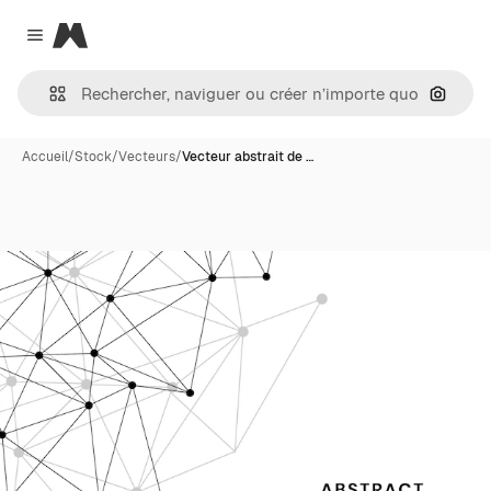
Magnific
Close menu
Recher
Accueil
/
Stock
/
Vecteurs
/
Vecteur abstrait de …