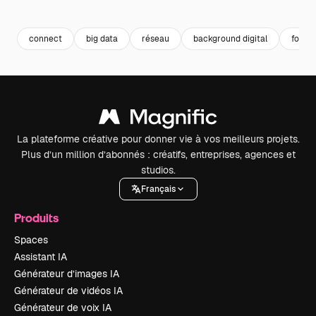
Premium
Premium
Premium
Premium
connect
big data
réseau
background digital
fond 
La plateforme créative pour donner vie à vos meilleurs projets.
Plus d’un million d’abonnés : créatifs, entreprises, agences et
studios.
Français
Produits
Spaces
Assistant IA
Générateur d’images IA
Générateur de vidéos IA
Générateur de voix IA