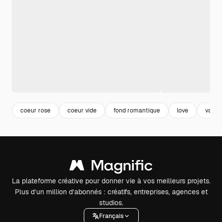
coeur rose
coeur vide
fond romantique
love
valen
La plateforme créative pour donner vie à vos meilleurs projets.
Plus d’un million d’abonnés : créatifs, entreprises, agences et
studios.
Français