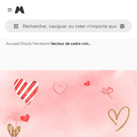
Magnific
Close menu
Recher
Accueil
/
Stock
/
Vecteurs
/
Vecteur de cadre rom…