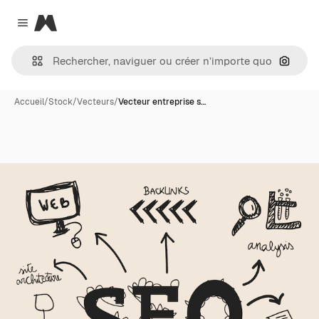
Magnific
Close menu
Recher
Accueil
/
Stock
/
Vecteurs
/
Vecteur entreprise s…