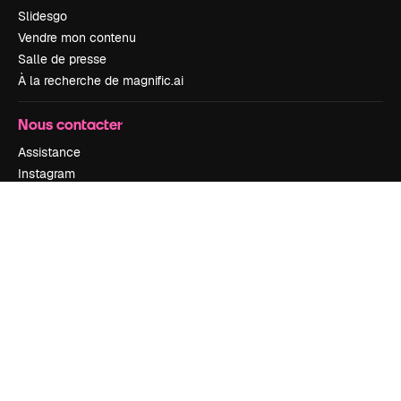
Slidesgo
Vendre mon contenu
Salle de presse
À la recherche de magnific.ai
Nous contacter
Assistance
Instagram
YouTube
LinkedIn
TikTok
Discord
X
Reddit
Copyright © 2010-
2026
Freepik Company S.L.U.
Tous droits réservés
.