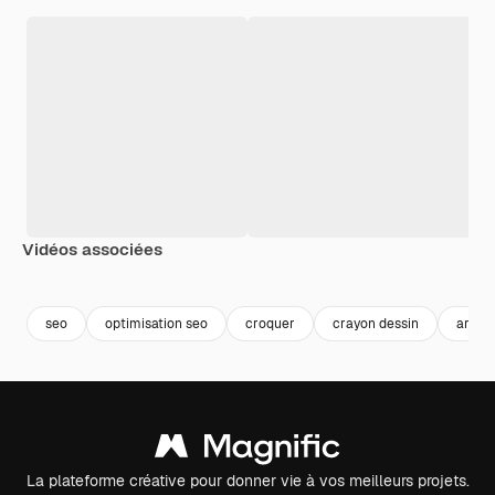
Vidéos associées
Premium
Premium
Premium
Premium
seo
optimisation seo
croquer
crayon dessin
archi
La plateforme créative pour donner vie à vos meilleurs projets.