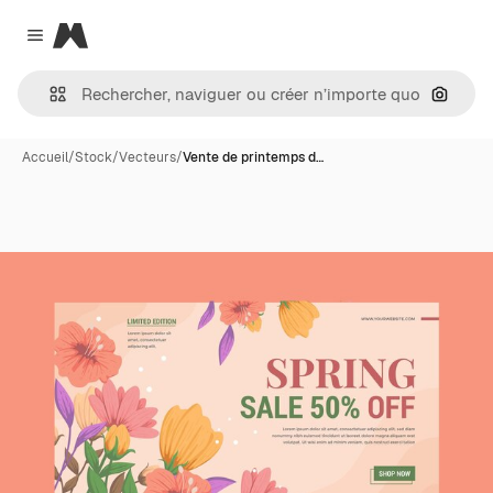
Magnific
Close menu
Recher
Accueil
/
Stock
/
Vecteurs
/
Vente de printemps d…