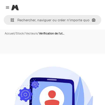
Magnific
Close menu
Recher
Accueil
/
Stock
/
Vecteurs
/
Vérification de l'ut…