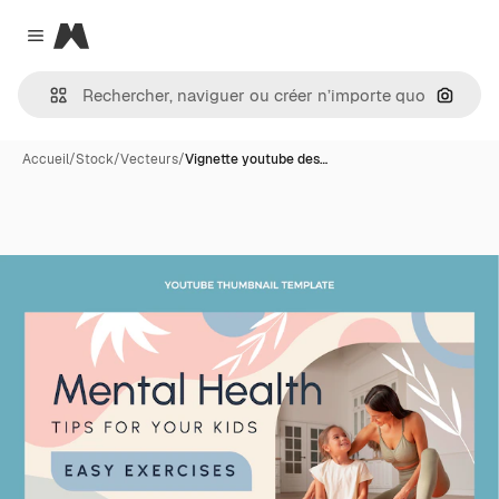
Magnific
Close menu
Recher
Accueil
/
Stock
/
Vecteurs
/
Vignette youtube des…