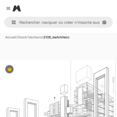
Magnific
Close menu
Recher
Accueil
/
Stock
/
Vecteurs
/
2108_baAchitecc
Premium