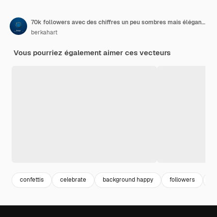
70k followers avec des chiffres un peu sombres mais élégants.
berkahart
Vous pourriez également aimer ces vecteurs
confettis
celebrate
background happy
followers
m