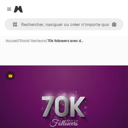
Magnific
Close menu
Recher
Accueil
/
Stock
/
Vecteurs
/
70k followers avec d…
Premium