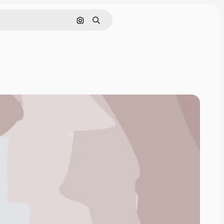
Rechercher par image
Rechercher