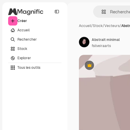
Créer
Accueil
/
Stock
/
Vecteurs
/
Abstr
Accueil
Rechercher
Abstrait minimal
fsilveiraarts
Stock
Explorer
Tous les outils
Premium