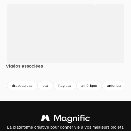
Vidéos associées
Premium
Premium
Premium
Premium
drapeau usa
usa
flag usa
amérique
america
La plateforme créative pour donner vie à vos meilleurs projets.