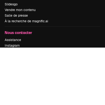
Slidesgo
Vendre mon contenu
Salle de presse
À la recherche de magnific.ai
Nous contacter
Assistance
Instagram
YouTube
LinkedIn
TikTok
Discord
X
Reddit
Copyright © 2010-
2026
Freepik Company S.L.U.
Tous droits réservés
.