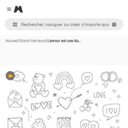
Magnific
Close menu
Recher
Accueil
/
Stock
/
Vecteurs
/
L'amour est une illu…
Premium