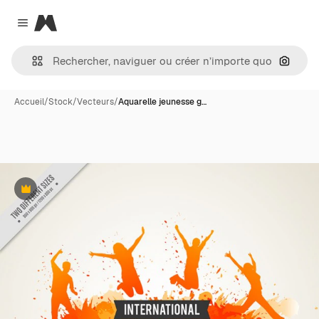
Magnific
Close menu
Recher
Accueil
/
Stock
/
Vecteurs
/
Aquarelle jeunesse g…
Premium