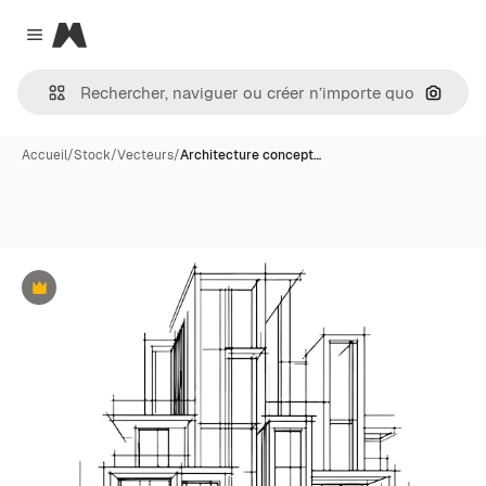
Magnific
Close menu
Recher
Accueil
/
Stock
/
Vecteurs
/
Architecture concept…
Premium