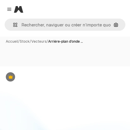
Magnific
Close menu
Recher
Accueil
/
Stock
/
Vecteurs
/
Arrière-plan d'onde …
Premium