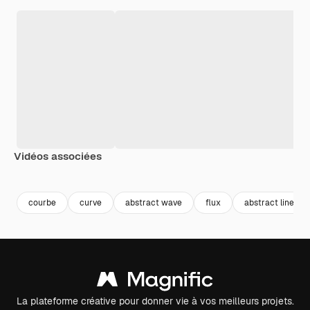
Vidéos associées
Premium
Premium
Premium
Premium
courbe
curve
abstract wave
flux
abstract line
La plateforme créative pour donner vie à vos meilleurs projets.