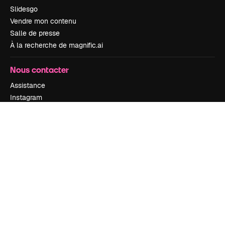
Slidesgo
Vendre mon contenu
Salle de presse
À la recherche de magnific.ai
Nous contacter
Assistance
Instagram
YouTube
LinkedIn
TikTok
Discord
X
Reddit
Copyright © 2010-
2026
Freepik Company S.L.U.
Tous droits réservés
.