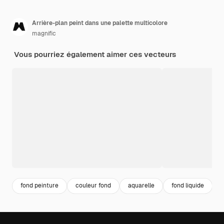
Arrière-plan peint dans une palette multicolore
magnific
Vous pourriez également aimer ces vecteurs
fond peinture
couleur fond
aquarelle
fond liquide
a