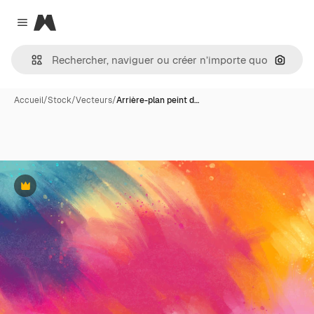
Magnific
Close menu
Recher
Accueil
/
Stock
/
Vecteurs
/
Arrière-plan peint d…
Premium