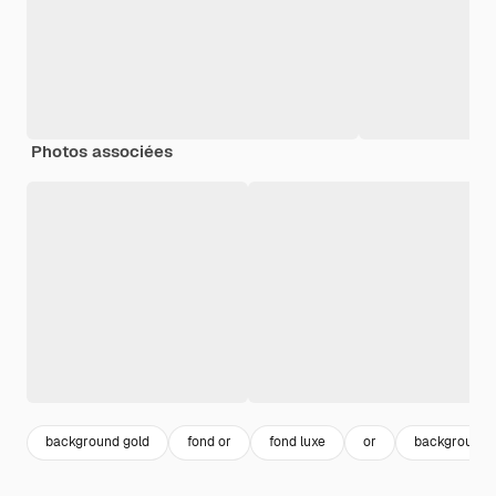
Photos associées
background gold
fond or
fond luxe
or
background 