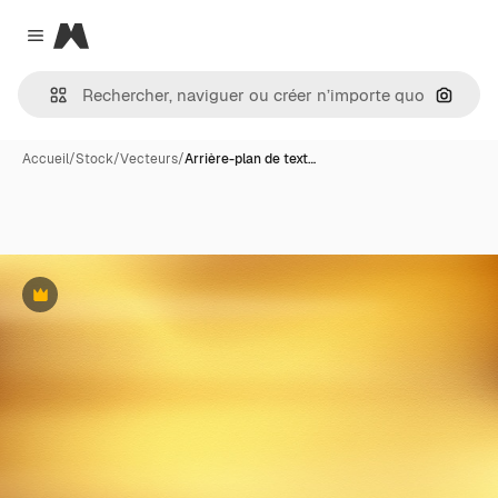
Magnific
Close menu
Recher
Accueil
/
Stock
/
Vecteurs
/
Arrière-plan de text…
Premium