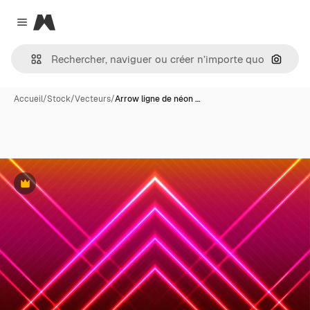
Magnific
Close menu
Recher
Accueil
/
Stock
/
Vecteurs
/
Arrow ligne de néon …
Premium