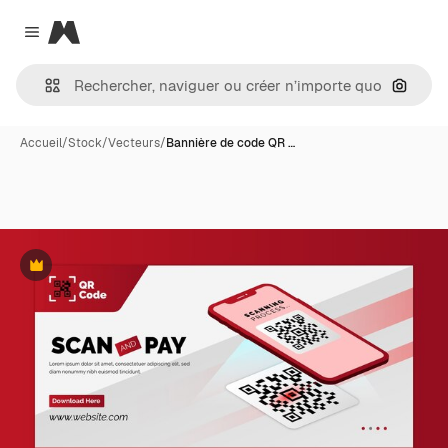
Magnific
Close menu
Recher
Accueil
/
Stock
/
Vecteurs
/
Bannière de code QR …
Premium