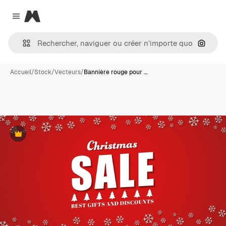
Magnific
Close menu
Recher
Accueil
/
Stock
/
Vecteurs
/
Bannière rouge pour …
Premium