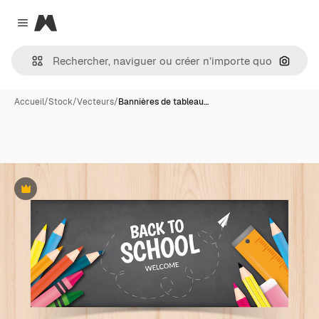
Magnific
Close menu
Recher
Accueil
/
Stock
/
Vecteurs
/
Bannières de tableau…
Premium