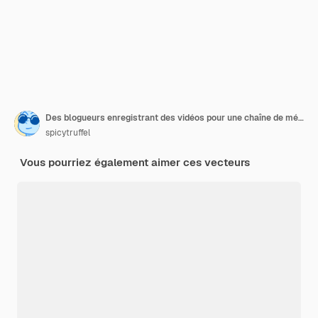
Des blogueurs enregistrant des vidéos pour une chaîne de médias sociaux, des vlogs de cuisine ou de couture, des blogs de mode, du contenu de podcast, du streaming Internet, des gens qui parlent devant la caméra, des vloggers vectoriels.
spicytruffel
Vous pourriez également aimer ces vecteurs