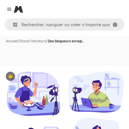
Magnific
Close menu
Recher
Accueil
/
Stock
/
Vecteurs
/
Des blogueurs enregi…
Premium