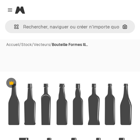
Magnific
Close menu
Recher
Accueil
/
Stock
/
Vecteurs
/
Bouteille Formes Ill…
Premium