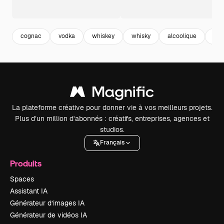
cognac
vodka
whiskey
whisky
alcoolique
coc
La plateforme créative pour donner vie à vos meilleurs projets.
Plus d’un million d’abonnés : créatifs, entreprises, agences et
studios.
Français
Produits
Spaces
Assistant IA
Générateur d’images IA
Générateur de vidéos IA