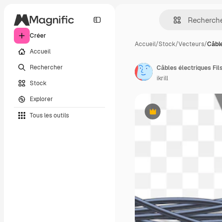
Créer
Accueil
/
Stock
/
Vecteurs
/
Câble
Accueil
Rechercher
Câbles électriques Fils
ikrill
Stock
Explorer
Tous les outils
Premium