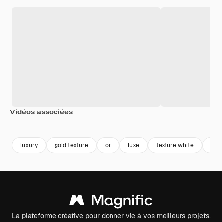
Vidéos associées
Premium
Premium
Premium
Premium
luxury
gold texture
or
luxe
texture white
fond
La plateforme créative pour donner vie à vos meilleurs projets.