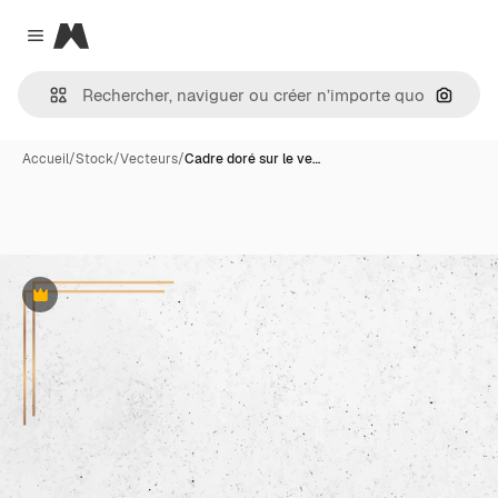
Magnific
Close menu
Recher
Accueil
/
Stock
/
Vecteurs
/
Cadre doré sur le ve…
Premium