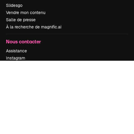
Slidesgo
Vendre mon contenu
Salle de presse
À la recherche de magnific.ai
Nous contacter
Assistance
Instagram
YouTube
LinkedIn
TikTok
Discord
X
Reddit
Copyright © 2010-
2026
Freepik Company S.L.U.
Tous droits réservés
.