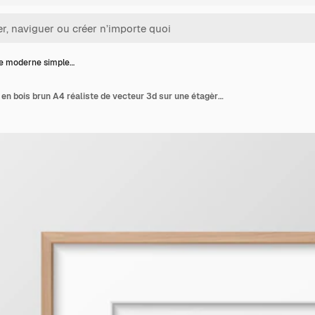
e moderne simple…
Cadre moderne simple en bois brun A4 réaliste de vecteur 3d sur une étagère ou une table blanche brillante avec réflexion contre un mur blanc Il peut être utilisé pour des présentations Modèle de conception pour la vue de face de maquette