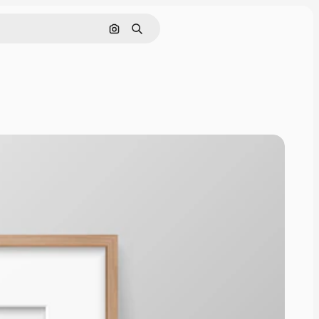
Rechercher par image
Rechercher