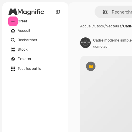
Créer
Accueil
/
Stock
/
Vecteurs
/
Cadr
Accueil
Rechercher
gomolach
Stock
Explorer
Tous les outils
Premium