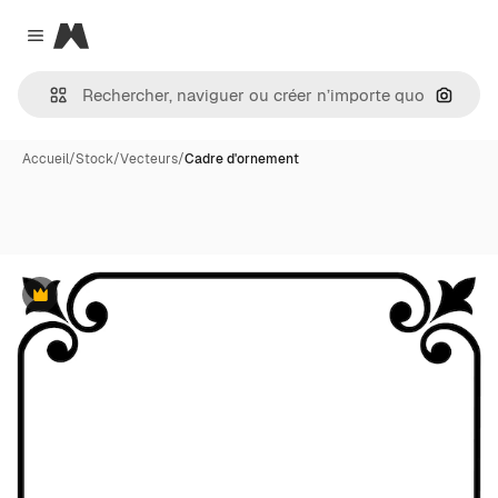
Magnific
Close menu
Recher
Accueil
/
Stock
/
Vecteurs
/
Cadre d'ornement
Premium