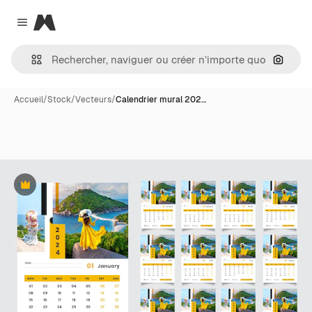
Magnific
Close menu
Recher
Accueil
/
Stock
/
Vecteurs
/
Calendrier mural 202…
Premium