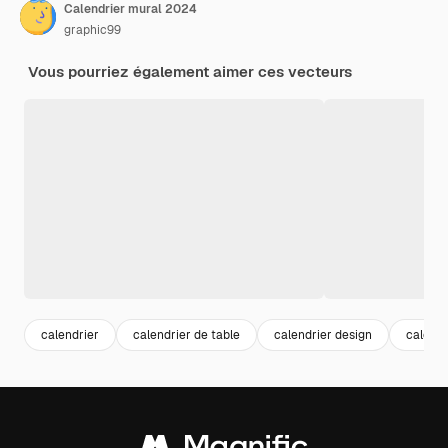
Calendrier mural 2024
graphic99
Vous pourriez également aimer ces vecteurs
calendrier
calendrier de table
calendrier design
calenda