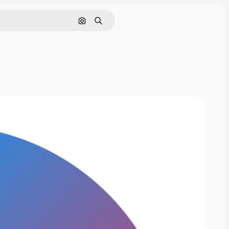
Rechercher par image
Rechercher