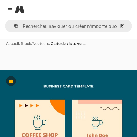
Magnific
Close menu
Recher
Accueil
/
Stock
/
Vecteurs
/
Carte de visite vert…
Premium