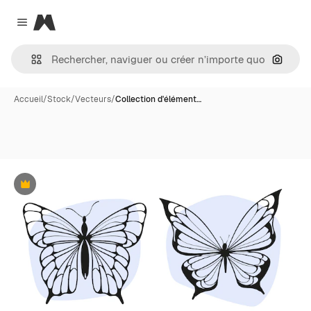
Magnific
Close menu
Recher
Accueil
/
Stock
/
Vecteurs
/
Collection d'élément…
Premium