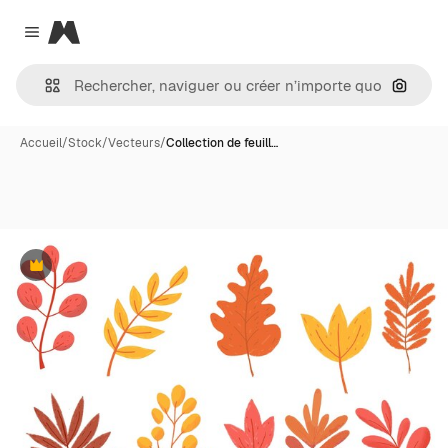
Magnific
Close menu
Recher
Accueil
/
Stock
/
Vecteurs
/
Collection de feuill…
Premium