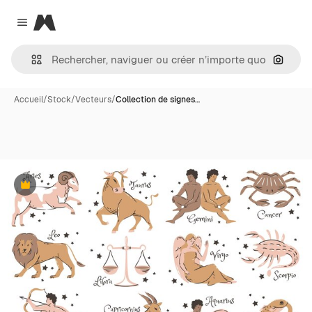
Magnific
Close menu
Recher
Accueil
/
Stock
/
Vecteurs
/
Collection de signes…
Premium