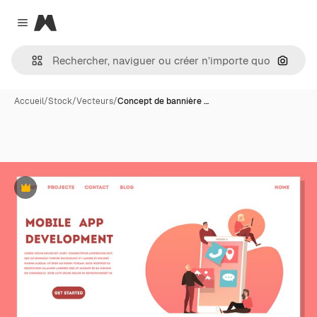
Magnific
Close menu
Recher
Accueil
/
Stock
/
Vecteurs
/
Concept de bannière …
Premium