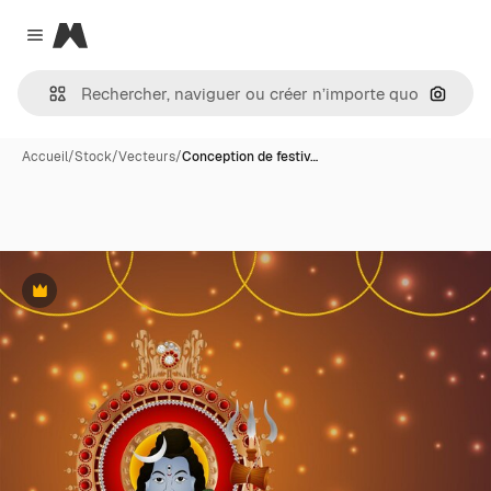
Magnific
Close menu
Recher
Accueil
/
Stock
/
Vecteurs
/
Conception de festiv…
Premium