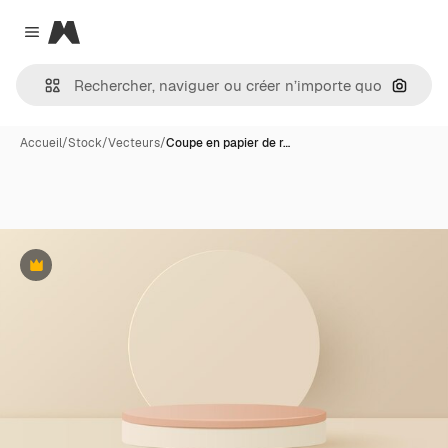
Magnific
Close menu
Recher
Accueil
/
Stock
/
Vecteurs
/
Coupe en papier de r…
Premium