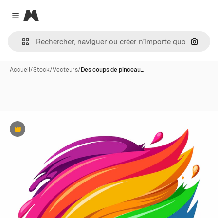
Magnific
Close menu
Recher
Accueil
/
Stock
/
Vecteurs
/
Des coups de pinceau…
Premium