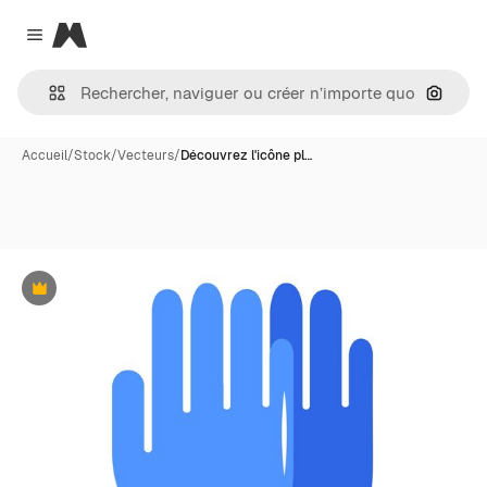
Magnific
Close menu
Recher
Accueil
/
Stock
/
Vecteurs
/
Découvrez l'icône pl…
Premium