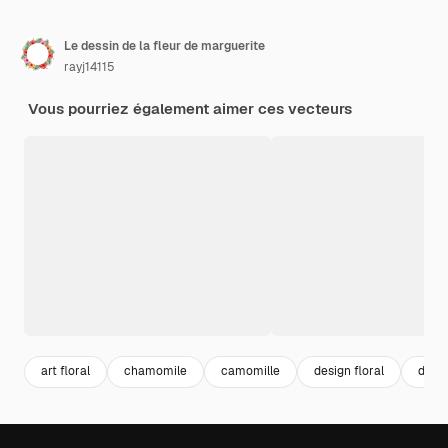
Le dessin de la fleur de marguerite
rayj14115
Vous pourriez également aimer ces vecteurs
art floral
chamomile
camomille
design floral
dess