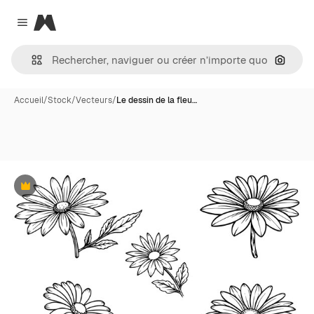
Magnific
Close menu
Recher
Accueil
/
Stock
/
Vecteurs
/
Le dessin de la fleu…
Premium