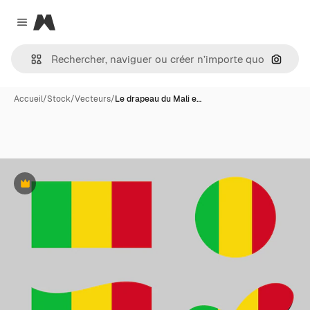
Magnific
Close menu
Recher
Accueil
/
Stock
/
Vecteurs
/
Le drapeau du Mali e…
Premium