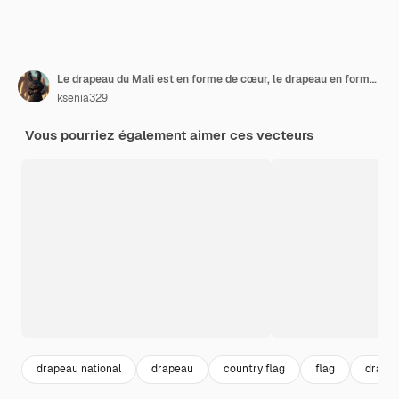
Le drapeau du Mali est en forme de cœur, le drapeau en forme de cercle et les variations du drapeau des pays.
ksenia329
Vous pourriez également aimer ces vecteurs
drapeau national
drapeau
country flag
flag
drape