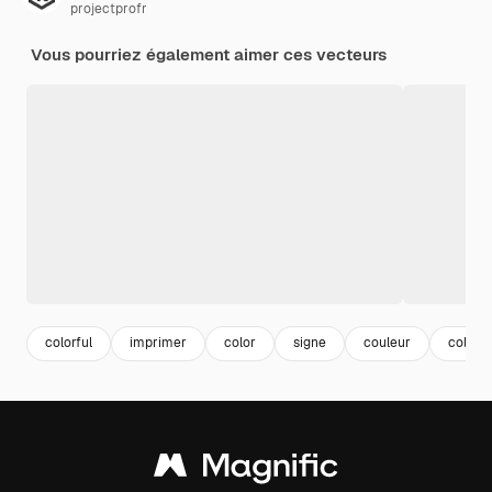
projectprofr
Vous pourriez également aimer ces vecteurs
colorful
imprimer
color
signe
couleur
color 