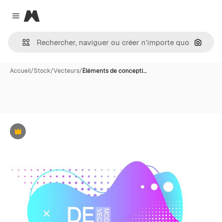
Magnific
Close menu
Recher
Accueil
/
Stock
/
Vecteurs
/
Éléments de concepti…
Premium