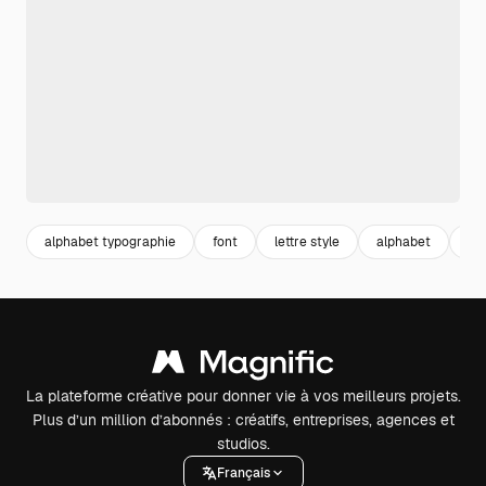
alphabet typographie
font
lettre style
alphabet
ty
La plateforme créative pour donner vie à vos meilleurs projets.
Plus d’un million d’abonnés : créatifs, entreprises, agences et
studios.
Français