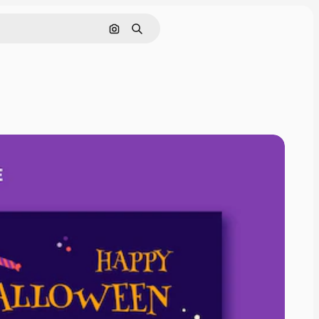
Rechercher par image
Rechercher