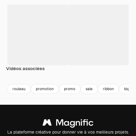
Vidéos associées
Premium
Premium
rouleau
promotion
promo
sale
ribbon
big sal
La plateforme créative pour donner vie à vos meilleurs projets.