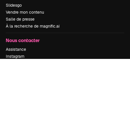
Slidesgo
Vendre mon contenu
Salle de presse
À la recherche de magnific.ai
Nous contacter
Assistance
Instagram
YouTube
LinkedIn
TikTok
Discord
X
Reddit
Copyright © 2010-
2026
Freepik Company S.L.U.
Tous droits réservés
.