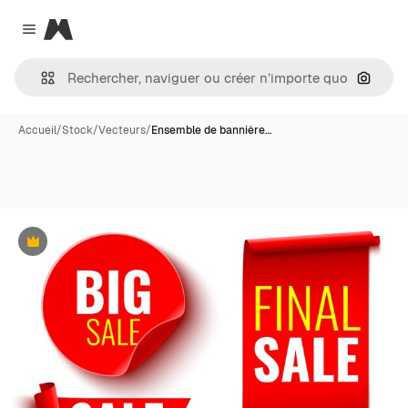
Magnific
Close menu
Recher
Accueil
/
Stock
/
Vecteurs
/
Ensemble de bannière…
Premium