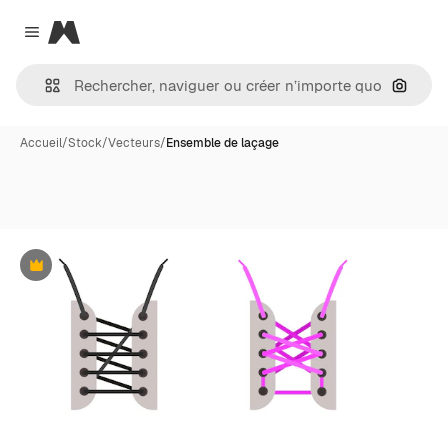
Magnific
Close menu
Recher
Accueil
/
Stock
/
Vecteurs
/
Ensemble de laçage
Premium